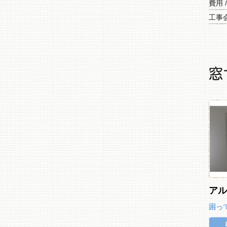
費用 
工事会
窓
ア
困っ