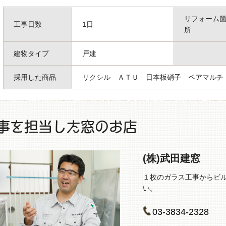
リフォーム
工事日数
1日
所
建物タイプ
戸建
採用した商品
リクシル ＡＴＵ 日本板硝子 ペアマルチ
事を担当した窓のお店
(株)武田建窓
１枚のガラス工事からビ
い。
03-3834-2328