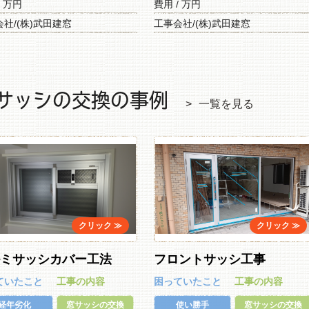
/ 万円
費用 / 万円
社/(株)武田建窓
工事会社/(株)武田建窓
サッシの交換の事例
一覧を見る
ルミサッシカバー工法
フロントサッシ工事
ていたこと
工事の内容
困っていたこと
工事の内容
経年劣化
窓サッシの交換
使い勝手
窓サッシの交換