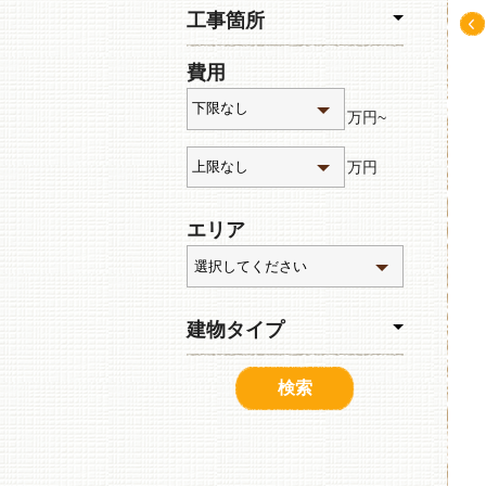
工事箇所
Pre
費用
v
万円~
万円
エリア
建物タイプ