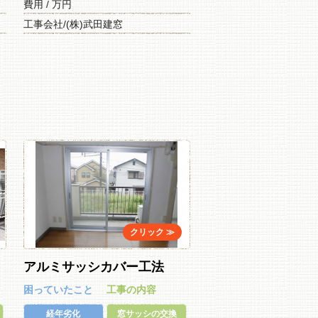
費用 / 万円
工事会社/(株)武田建窓
アルミサッシカバー工法
困っていたこと
工事の内容
経年劣化
窓サッシの交換