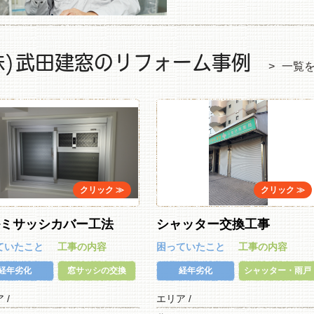
株)武田建窓のリフォーム事例
一覧
ルミサッシカバー工法
シャッター交換工事
ていたこと
工事の内容
困っていたこと
工事の内容
経年劣化
窓サッシの交換
経年劣化
シャッター・雨戸
ア /
エリア /