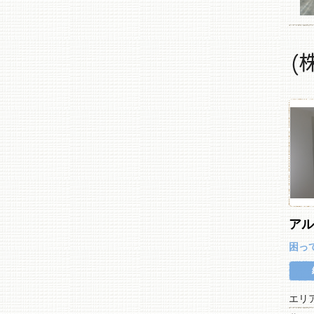
(
ア
困っ
エリ