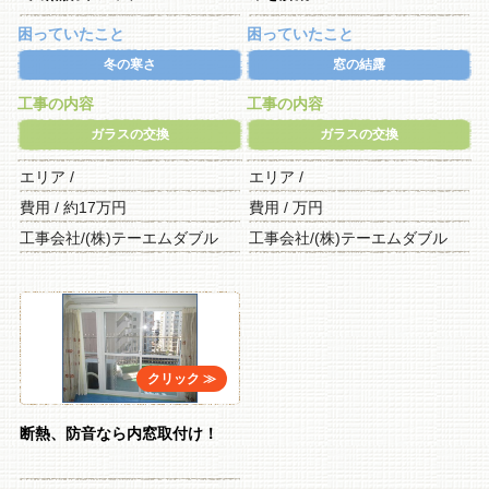
困っていたこと
困っていたこと
冬の寒さ
窓の結露
工事の内容
工事の内容
ガラスの交換
ガラスの交換
エリア /
エリア /
費用 / 約17万円
費用 / 万円
工事会社/(株)テーエムダブル
工事会社/(株)テーエムダブル
断熱、防音なら内窓取付け！