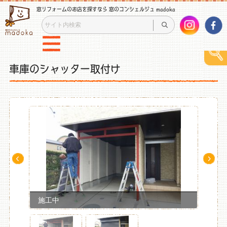
窓リフォームのお店を探すなら 窓のコンシェルジュ madoka
車庫のシャッター取付け
Pre
Ne
v
xt
施工中