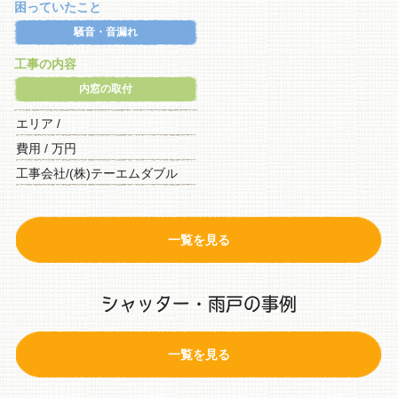
困っていたこと
騒音・音漏れ
工事の内容
内窓の取付
エリア /
費用 / 万円
工事会社/(株)テーエムダブル
一覧を見る
シャッター・雨戸の事例
一覧を見る