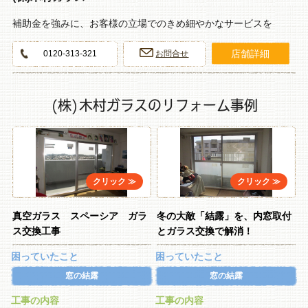
補助金を強みに、お客様の立場でのきめ細やかなサービスを
店舗詳細
0120-313-321
お問合せ
(株)木村ガラスのリフォーム事例
真空ガラス スペーシア ガラ
冬の大敵「結露」を、内窓取付
ス交換工事
とガラス交換で解消！
困っていたこと
困っていたこと
窓の結露
窓の結露
工事の内容
工事の内容