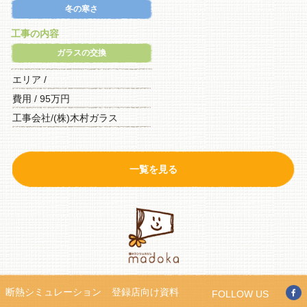
冬の寒さ
工事の内容
ガラスの交換
エリア /
費用 / 95万円
工事会社/(株)木村ガラス
一覧を見る
断熱シミュレーション
登録店向け資料
FOLLOW US