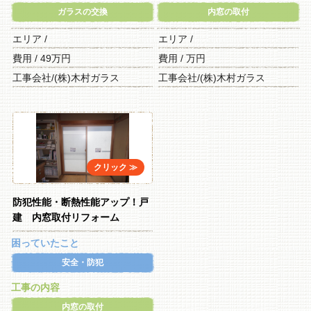
ガラスの交換
内窓の取付
エリア /
エリア /
費用 / 49万円
費用 / 万円
工事会社/(株)木村ガラス
工事会社/(株)木村ガラス
防犯性能・断熱性能アップ！戸
建 内窓取付リフォーム
困っていたこと
安全・防犯
工事の内容
内窓の取付