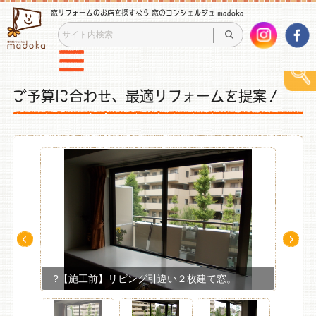
窓リフォームのお店を探すなら 窓のコンシェルジュ madoka
ご予算に合わせ、最適リフォームを提案！
Pre
Ne
v
xt
?【施工前】リビング引違い２枚建て窓。