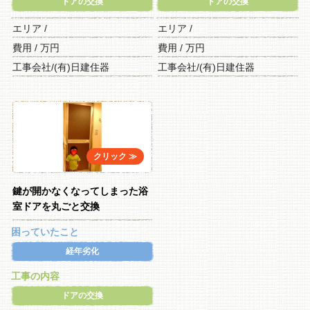
ドアの交換
ドアの交換
エリア /
エリア /
費用 / 万円
費用 / 万円
工事会社/(有)日建住器
工事会社/(有)日建住器
鍵が開かなくなってしまった浴
室ドアを丸ごと交換
困っていたこと
経年劣化
工事の内容
ドアの交換