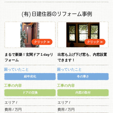
(有)日建住器のリフォーム事例
まるで新築！玄関ドア１dayリ
出窓も上げ下げ窓も、内窓設置
フォーム
できます！
困っていたこと
困っていたこと
経年劣化
冬の寒さ
工事の内容
工事の内容
ドアの交換
内窓の取付
エリア /
エリア /
費用 / 万円
費用 / 万円