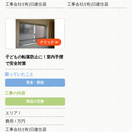
工事会社/(有)日建住器
工事会社/(有)日建住器
子どもの転落防止に！室内手摺
で安全対策
困っていたこと
安全・防犯
工事の内容
部品の交換
エリア /
費用 / 万円
工事会社/(有)日建住器