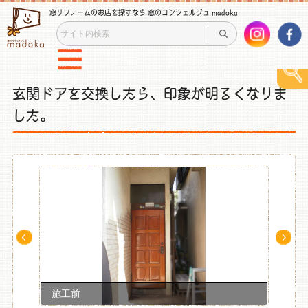
窓リフォームのお店を探すなら 窓のコンシェルジュ madoka
玄関ドアを交換したら、印象が明るくなりま
した。
Pre
Ne
v
xt
施工前