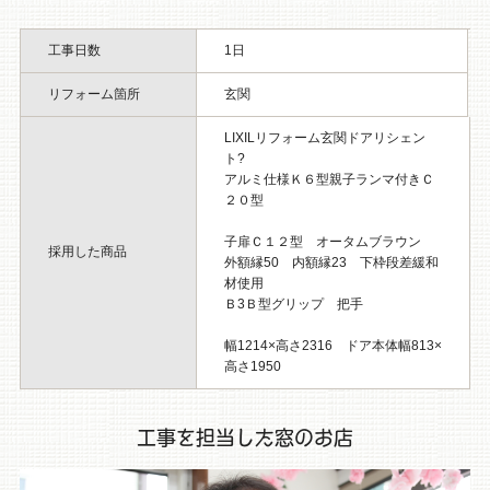
工事日数
1日
リフォーム箇所
玄関
LIXILリフォーム玄関ドアリシェン
ト?
アルミ仕様Ｋ６型親子ランマ付きＣ
２０型
子扉Ｃ１２型 オータムブラウン
採用した商品
外額縁50 内額縁23 下枠段差緩和
材使用
Ｂ3Ｂ型グリップ 把手
幅1214×高さ2316 ドア本体幅813×
高さ1950
工事を担当した窓のお店