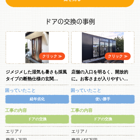
ドアの交換の事例
ジメジメした湿気も暑さも採風
店舗の入口を明るく、開放的
タイプの断熱仕様の玄関…
に。お客さまが入りやすい…
困っていたこと
困っていたこと
経年劣化
使い勝手
工事の内容
工事の内容
ドアの交換
ドアの交換
エリア /
エリア /
費用 / 万円
費用 / 55万円