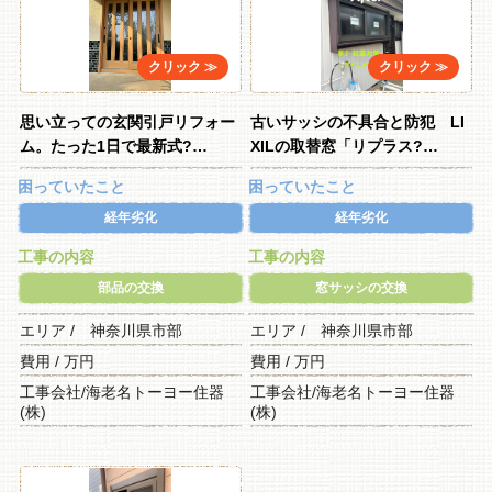
思い立っての玄関引戸リフォー
古いサッシの不具合と防犯 LI
ム。たった1日で最新式?…
XILの取替窓「リプラス?…
困っていたこと
困っていたこと
経年劣化
経年劣化
工事の内容
工事の内容
部品の交換
窓サッシの交換
エリア / 神奈川県市部
エリア / 神奈川県市部
費用 / 万円
費用 / 万円
工事会社/海老名トーヨー住器
工事会社/海老名トーヨー住器
(株)
(株)