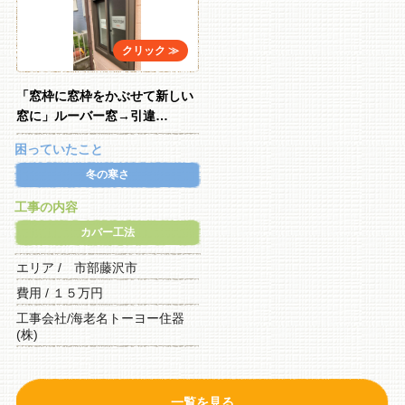
「窓枠に窓枠をかぶせて新しい
窓に」ルーバー窓→引違…
困っていたこと
冬の寒さ
工事の内容
カバー工法
エリア / 市部藤沢市
費用 / １５万円
工事会社/海老名トーヨー住器
(株)
一覧を見る