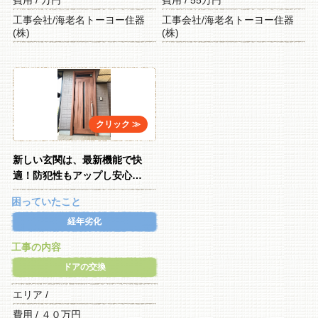
工事会社/海老名トーヨー住器
工事会社/海老名トーヨー住器
(株)
(株)
新しい玄関は、最新機能で快
適！防犯性もアップし安心…
困っていたこと
経年劣化
工事の内容
ドアの交換
エリア /
費用 / ４０万円