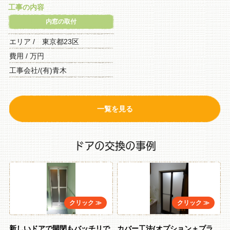
工事の内容
内窓の取付
エリア / 東京都23区
費用 / 万円
工事会社/(有)青木
一覧を見る
ドアの交換の事例
新しいドアで開閉もバッチリで
カバー工法(オプション＋プラ