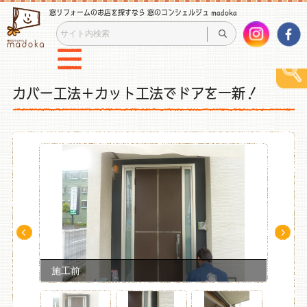
窓リフォームのお店を探すなら 窓のコンシェルジュ madoka
カバー工法＋カット工法でドアを一新！
Pre
Ne
v
xt
施工前