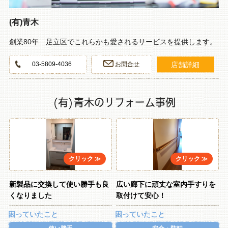
(有)青木
創業80年 足立区でこれらかも愛されるサービスを提供します。
店舗詳細
03-5809-4036
お問合せ
(有)青木のリフォーム事例
新製品に交換して使い勝手も良
広い廊下に頑丈な室内手すりを
くなりました
取付けて安心！
困っていたこと
困っていたこと