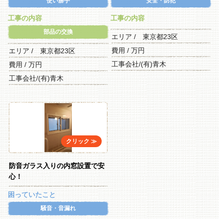
使い勝手
安全・防犯
工事の内容
工事の内容
部品の交換
エリア / 東京都23区
費用 / 万円
エリア / 東京都23区
工事会社/(有)青木
費用 / 万円
工事会社/(有)青木
防音ガラス入りの内窓設置で安
心！
困っていたこと
騒音・音漏れ