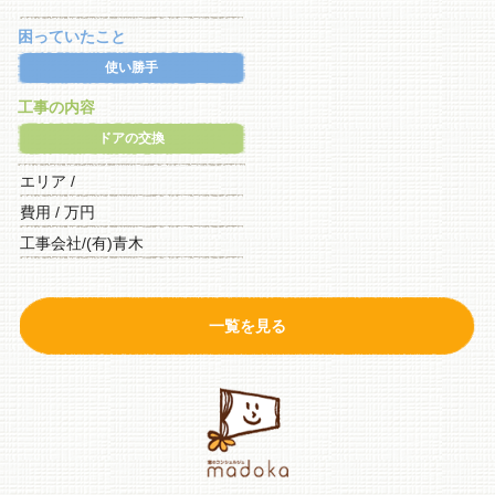
困っていたこと
使い勝手
工事の内容
ドアの交換
エリア /
費用 / 万円
工事会社/(有)青木
一覧を見る