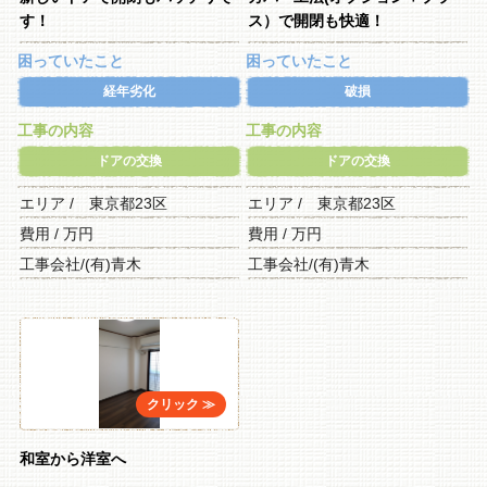
す！
ス）で開閉も快適！
困っていたこと
困っていたこと
経年劣化
破損
工事の内容
工事の内容
ドアの交換
ドアの交換
エリア / 東京都23区
エリア / 東京都23区
費用 / 万円
費用 / 万円
工事会社/(有)青木
工事会社/(有)青木
和室から洋室へ