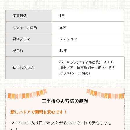
工事日数
1日
リフォーム箇所
玄関
建物タイプ
マンション
築年数
18年
不二サッシ(ロイヤル建装)：ＡＬＣ
採用した商品
用框ドア＋日本板硝子：網入り透明
ガラス(シール納め）
工事後のお客様の感想
新しいドアで開閉も安心です！
マンション入り口で出入りが多いのでこれで安心しまし
た！