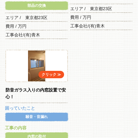
部品の交換
エリア / 東京都23区
費用 / 万円
エリア / 東京都23区
工事会社/(有)青木
費用 / 万円
工事会社/(有)青木
防音ガラス入りの内窓設置で安
心！
困っていたこと
騒音・音漏れ
工事の内容
内窓の取付