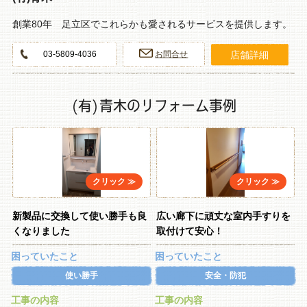
創業80年 足立区でこれらかも愛されるサービスを提供します。
店舗詳細
03-5809-4036
お問合せ
(有)青木のリフォーム事例
新製品に交換して使い勝手も良
広い廊下に頑丈な室内手すりを
くなりました
取付けて安心！
困っていたこと
困っていたこと
使い勝手
安全・防犯
工事の内容
工事の内容