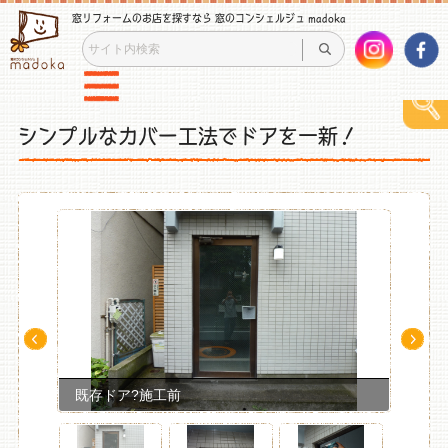
窓リフォームのお店を探すなら 窓のコンシェルジュ madoka
シンプルなカバー工法でドアを一新！
Pre
Ne
v
xt
既存ドア?施工前