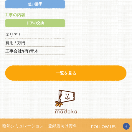
使い勝手
工事の内容
ドアの交換
エリア /
費用 / 万円
工事会社/(有)青木
一覧を見る
断熱シミュレーション
登録店向け資料
FOLLOW US