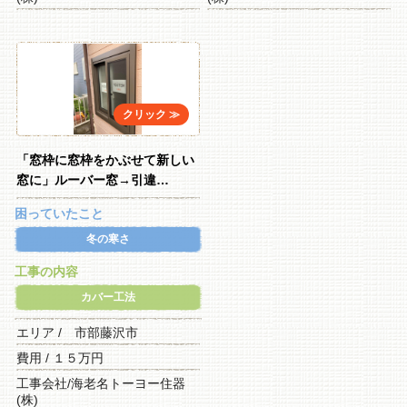
「窓枠に窓枠をかぶせて新しい
窓に」ルーバー窓→引違…
困っていたこと
冬の寒さ
工事の内容
カバー工法
エリア / 市部藤沢市
費用 / １５万円
工事会社/海老名トーヨー住器
(株)