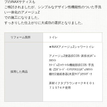
プのINAXサティスも
ご検討されましたが、シンプルなデザイン性機能性のついた手洗
い一体化のアメージュZ
での施工になりました。
すっきりした仕上がりに大成功の選択となりました。
リフォーム箇所
トイレ
★INAXアメージュZシャワートイレ
アメージュZ便器(ECO5･床排水)/ﾋﾟｭ
ｱﾎﾜｲﾄ
ｱﾒｰｼﾞｭZｼｬﾜｰﾄｲﾚ機能部(ECO5･手洗
有･Z3ｸﾞﾚｰﾄﾞ･ｲﾝﾃﾘｱﾘﾓｺﾝ)/ﾋﾟｭｱﾎﾜｲﾄ
採用した商品
棚付2連紙巻器(木質ﾀｲﾌﾟ)/ｸﾘｴﾀﾞｰｸ
床材イクタブラウンオークＲＥＯ１
７１５?４Ｐ使用