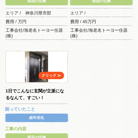
部品の交換
部品の交換
エリア / 神奈川県市部
エリア /
費用 / 万円
費用 / 45万円
工事会社/海老名トーヨー住器
工事会社/海老名トーヨー住器
(株)
(株)
1日でこんなに玄関が立派にな
るなんて、すごい！
困っていたこと
経年劣化
工事の内容
部品の交換