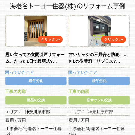
海老名トーヨー住器(株)のリフォーム事例
思い立っての玄関引戸リフォー
古いサッシの不具合と防犯 LI
ム。たった1日で最新式?…
XILの取替窓「リプラス?…
困っていたこと
困っていたこと
経年劣化
経年劣化
工事の内容
工事の内容
部品の交換
窓サッシの交換
エリア / 神奈川県市部
エリア / 神奈川県市部
費用 / 万円
費用 / 万円
工事会社/海老名トーヨー住器
工事会社/海老名トーヨー住器
(株)
(株)