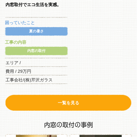
内窓取付でエコ生活を実感。
困っていたこと
夏の暑さ
工事の内容
内窓の取付
エリア /
費用 / 29万円
工事会社/(株)芹沢ガラス
一覧を見る
内窓の取付の事例