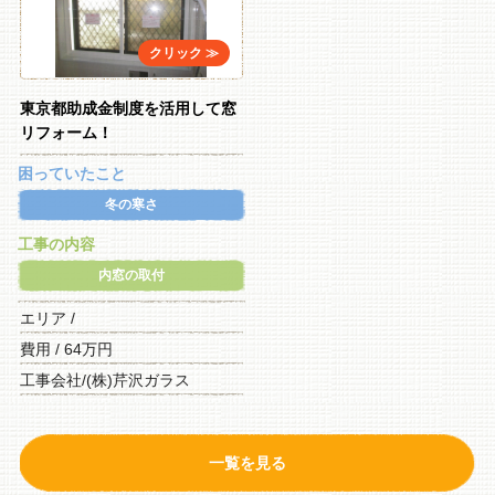
東京都助成金制度を活用して窓
リフォーム！
困っていたこと
冬の寒さ
工事の内容
内窓の取付
エリア /
費用 / 64万円
工事会社/(株)芹沢ガラス
一覧を見る