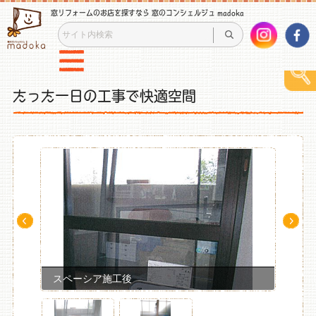
窓リフォームのお店を探すなら 窓のコンシェルジュ madoka
たった一日の工事で快適空間
Pre
Ne
v
xt
スペーシア施工後