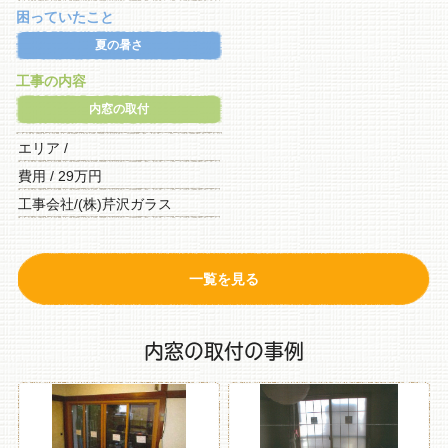
困っていたこと
夏の暑さ
工事の内容
内窓の取付
エリア /
費用 / 29万円
工事会社/(株)芹沢ガラス
一覧を見る
内窓の取付の事例