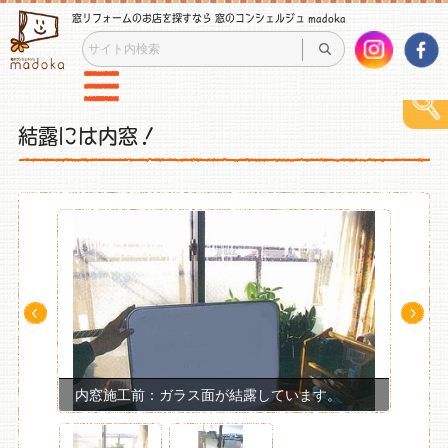
窓リフォームのお店を探すなら 窓のコンシェルジュ madoka
結露には内窓！
Pre
Ne
v
xt
内窓施工前：ガラス面が結露しています。