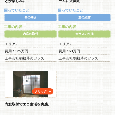
とが楽しみに！
ームに大満足！
困っていたこと
困っていたこと
冬の寒さ
窓の結露
工事の内容
工事の内容
内窓の取付
ガラスの交換
エリア /
エリア /
費用 / 125万円
費用 / 60万円
工事会社/(株)芹沢ガラス
工事会社/(株)芹沢ガラス
内窓取付でエコ生活を実感。