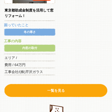
東京都助成金制度を活用して窓
リフォーム！
困っていたこと
冬の寒さ
工事の内容
内窓の取付
エリア /
費用 / 64万円
工事会社/(株)芹沢ガラス
一覧を見る