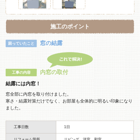
施工のポイント
窓の結露
困っていたこと
内窓の取付
工事の内容
結露には内窓！
窓全部に内窓を取り付けました。
寒さ・結露対策だけでなく、お部屋も全体的に明るい印象になり
ました。
工事日数
1日
リフォーム箇所
リビング、洋室、和室