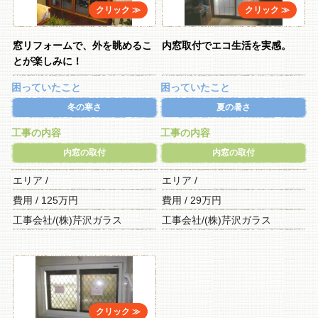
窓リフォームで、外を眺めるこ
内窓取付でエコ生活を実感。
とが楽しみに！
困っていたこと
困っていたこと
冬の寒さ
夏の暑さ
工事の内容
工事の内容
内窓の取付
内窓の取付
エリア /
エリア /
費用 / 125万円
費用 / 29万円
工事会社/(株)芹沢ガラス
工事会社/(株)芹沢ガラス