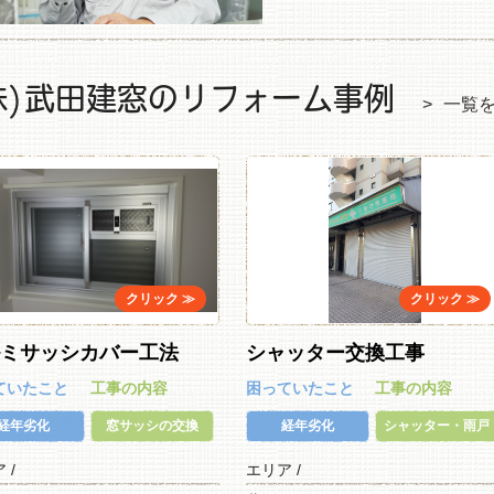
株)武田建窓のリフォーム事例
一覧
ルミサッシカバー工法
シャッター交換工事
ていたこと
工事の内容
困っていたこと
工事の内容
経年劣化
窓サッシの交換
経年劣化
シャッター・雨戸
ア /
エリア /