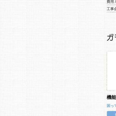
費用 
工事会
ガ
機
困っ