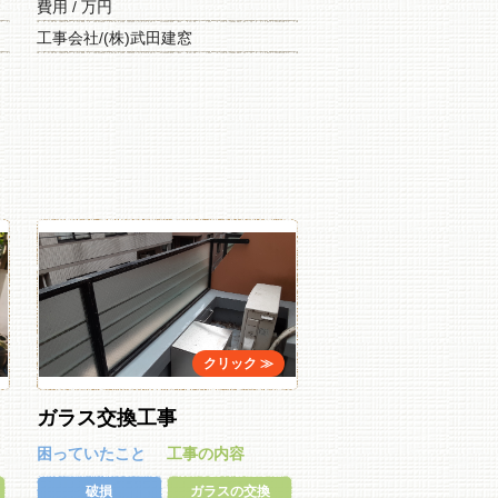
費用 / 万円
工事会社/(株)武田建窓
ガラス交換工事
困っていたこと
工事の内容
破損
ガラスの交換