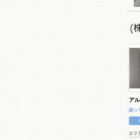
(
ア
困っ
エリ