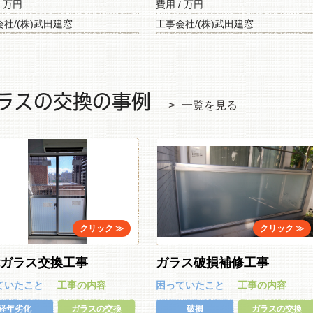
/ 万円
費用 / 万円
社/(株)武田建窓
工事会社/(株)武田建窓
ラスの交換の事例
一覧を見る
能ガラス交換工事
ガラス破損補修工事
ていたこと
工事の内容
困っていたこと
工事の内容
経年劣化
ガラスの交換
破損
ガラスの交換