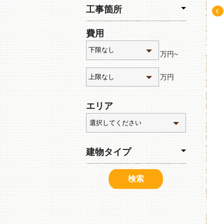
工事箇所
Pre
費用
v
万円~
万円
エリア
建物タイプ